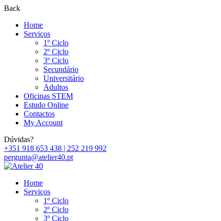
Back
Home
Serviços
1º Ciclo
2º Ciclo
3º Ciclo
Secundário
Universitário
Adultos
Oficinas STEM
Estudo Online
Contactos
My Account
Dúvidas?
+351 918 653 438 | 252 219 992
pergunta@atelier40.pt
Home
Serviços
1º Ciclo
2º Ciclo
3º Ciclo