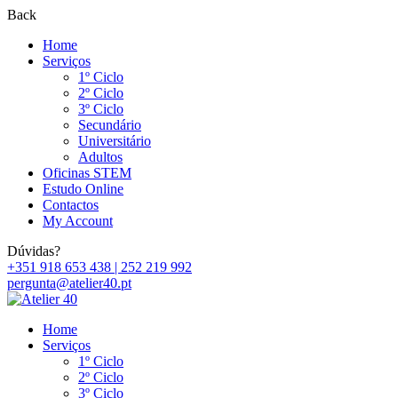
Back
Home
Serviços
1º Ciclo
2º Ciclo
3º Ciclo
Secundário
Universitário
Adultos
Oficinas STEM
Estudo Online
Contactos
My Account
Dúvidas?
+351 918 653 438 | 252 219 992
pergunta@atelier40.pt
Home
Serviços
1º Ciclo
2º Ciclo
3º Ciclo