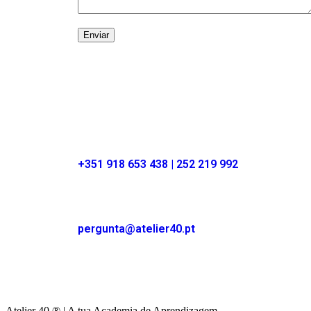
+351 918 653 438 | 252 219 992
pergunta@atelier40.pt
Atelier 40 ® | A tua Academia de Aprendizagem