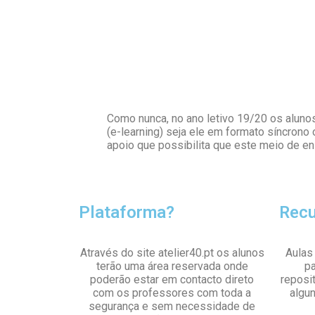
Como nunca, no ano letivo 19/20 os alunos
(e-learning) seja ele em formato síncron
apoio que possibilita que este meio de e
Plataforma?
Rec
Através do site atelier40.pt os alunos
Aulas 
terão uma área reservada onde
pa
poderão estar em contacto direto
reposi
com os professores com toda a
algu
segurança e sem necessidade de