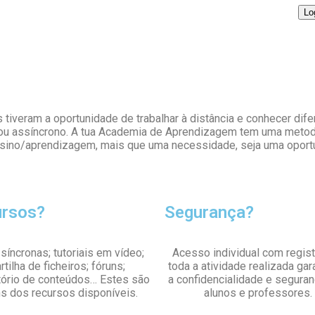
 tiveram a oportunidade de trabalhar à distância e conhecer dife
o ou assíncrono. A tua Academia de Aprendizagem tem uma meto
nsino/aprendizagem, mais que uma necessidade, seja uma oport
ursos?
Segurança?
síncronas; tutoriais em vídeo;
Acesso individual com regis
rtilha de ficheiros; fóruns;
toda a atividade realizada gar
tório de conteúdos… Estes são
a confidencialidade e segura
ns dos recursos disponíveis.
alunos e professores.