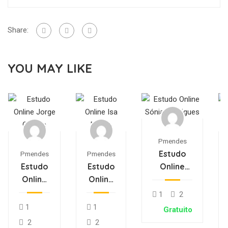
Share:
YOU MAY LIKE
Pmendes
Estudo
Pmendes
Pmendes
Estudo
Estudo
Online
Online
Online
Sónia
Jorge
Isa
Rodrigues
1
2
Oliveira
Matos
1
1
Gratuito
2
2