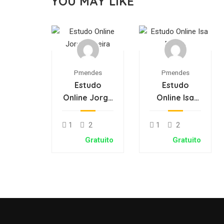
YOU MAY LIKE
Pmendes
Pmendes
Estudo
Estudo
Online Jorge
Online Isa
Oliveira
Matos
1
2
1
2
Gratuito
Gratuito