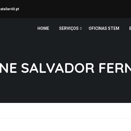
telier40.pt
HOME
SERVIÇOS
OFICINAS STEM
INE SALVADOR FER