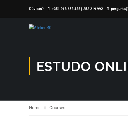
Dúvidas?
+351 918 653 438 | 252 219 992
pergunta@a
ESTUDO ONL
Home
Courses