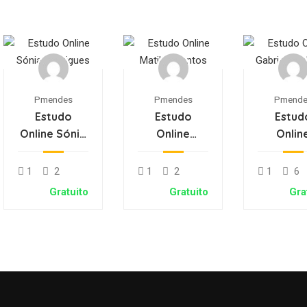
Pmendes
Pmendes
Pmende
Estudo
Estudo
Estud
Online Sónia
Online
Onlin
Rodrigues
Matilde
Gabri
Santos
Medeir
1
2
1
2
1
6
Gratuito
Gratuito
Gra