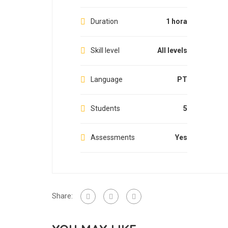
Duration
1 hora
Skill level
All levels
Language
PT
Students
5
Assessments
Yes
Share: