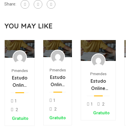
Share:
YOU MAY LIKE
Pmendes
Pmendes
Pmendes
Estudo
Estudo
Estudo
Online
Online
Online
Isa
Jorge
Sónia
Matos
Oliveira
1
1
Rodrigues
1
2
2
2
Gratuito
Gratuito
Gratuito