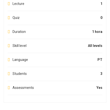
Lecture
1
Quiz
0
Duration
1 hora
Skill level
All levels
Language
PT
Students
3
Assessments
Yes