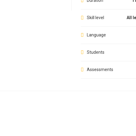
Duration
1 
Skill level
All l
Language
Students
Assessments