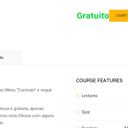
Gratuito
START
lo
COURSE FEATURES
o Menu “Currículo” e seguir
Lectures
ncia é gratuita, apenas
Quiz
eres esta Oficina com alguns
te.