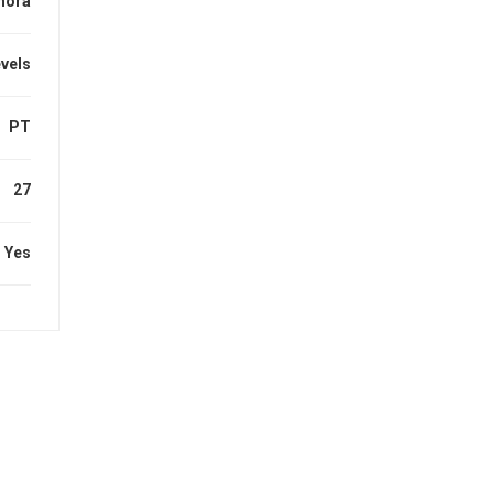
hora
evels
PT
27
Yes