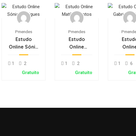
Pmendes
Pmendes
Pmende
Estudo
Estudo
Estud
Online Sónia
Online
Onlin
Rodrigues
Matilde
Gabri
Santos
Medeir
1
2
1
2
1
6
Gratuito
Gratuito
Gra