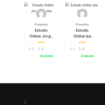
Pmendes
Pmendes
Estudo
Estudo
Online Jorge
Online Isa
Oliveira
Matos
1
2
1
2
Gratuito
Gratuito