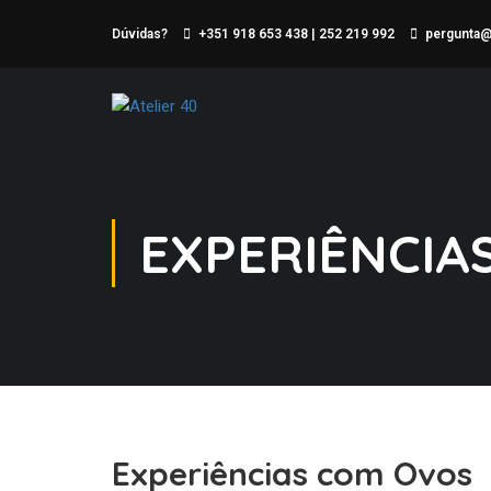
Dúvidas?
+351 918 653 438 | 252 219 992
pergunta@a
EXPERIÊNCIA
Experiências com Ovos