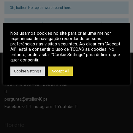
Oh, bother! No topics were found here.
Tem de iniciar sessão para criar novos tópicos.
Login here
Nós usamos cookies no site para criar uma melhor
experiência de navegação recordando as suas
preferências nas visitas seguintes. Ao clicar em “Accept
All”, está a consentir o uso de TODAS as cookies. No
entanto, pode visitar "Cookie Settings" para definir o que
quer consentir.
Cookie Settings
Accept All
+351 918 653 438 | 252 219 992
pergunta@atelier40.pt
Facebook-f
Instagram
Youtube
Horário