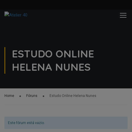
ESTUDO ONLINE
HELENA NUNES
Home
Fóruns
Estudo Online Helena Nunes
Este fórum está vazio.