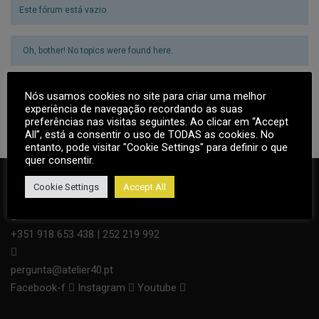
Este fórum está vazio.
Oh, bother! No topics were found here.
Tem de iniciar sessão para criar novos tópicos.
Login here
Nós usamos cookies no site para criar uma melhor
experiência de navegação recordando as suas
preferências nas visitas seguintes. Ao clicar em “Accept
All”, está a consentir o uso de TODAS as cookies. No
entanto, pode visitar "Cookie Settings" para definir o que
quer consentir.
Cookie Settings
Accept All
+351 918 653 438 | 252 219 992
pergunta@atelier40.pt
Facebook-f
Instagram
Youtube