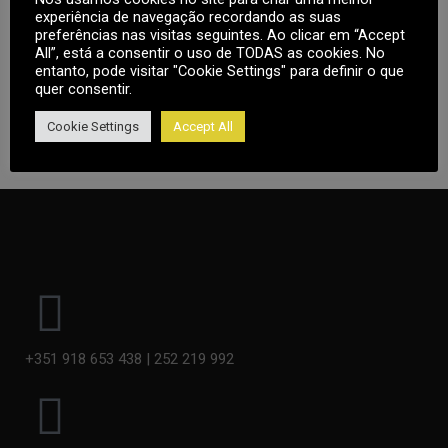
experiência de navegação recordando as suas
Note
: Countdown time is shown based on your local
preferências nas visitas seguintes. Ao clicar em “Accept
All”, está a consentir o uso de TODAS as cookies. No
timezone.
entanto, pode visitar "Cookie Settings" para definir o que
quer consentir.
Cookie Settings
Accept All
+351 918 653 438 | 252 219 992