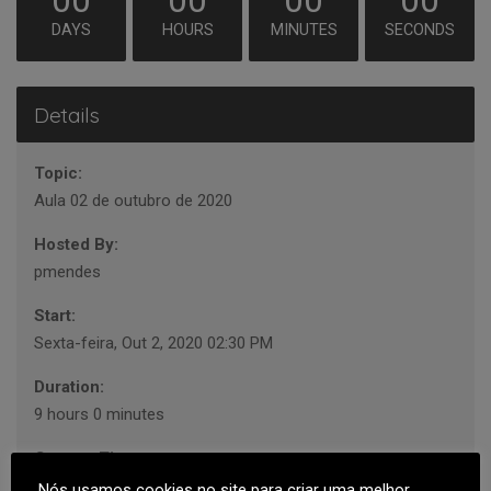
00
00
00
00
DAYS
HOURS
MINUTES
SECONDS
Details
Topic:
Aula 02 de outubro de 2020
Hosted By:
pmendes
Start:
Sexta-feira, Out 2, 2020 02:30 PM
Duration:
9 hours 0 minutes
Current Timezone:
Europe/Lisbon
Nós usamos cookies no site para criar uma melhor