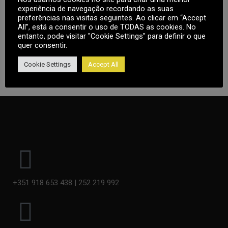
experiência de navegação recordando as suas
Note
: Countdown time is shown based on your local
preferências nas visitas seguintes. Ao clicar em “Accept
All”, está a consentir o uso de TODAS as cookies. No
timezone.
entanto, pode visitar "Cookie Settings" para definir o que
quer consentir.
Cookie Settings
Accept All
+351 918 653 438 | 252 219 992