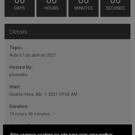
00
00
00
00
DAYS
HOURS
MINUTES
SECONDS
Details
Topic:
Aula 07 de abril de 2021
Hosted By:
pmendes
Start:
Quarta-feira, Abr 7, 2021 09:00 AM
Duration:
10 hours 40 minutes
Current Timezone:
Europe/Lisbon
Nós usamos cookies no site para criar uma melhor