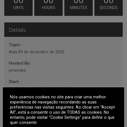
00
00
00
00
DAYS
HOURS
MINUTES
SECONDS
Details
Topic:
Aula 09 de dezembro de 2020
Hosted By:
pmendes
Start:
Quarta-feira, Dez 9, 2020 09:00 AM
Nós usamos cookies no site para criar uma melhor
Duration:
experiência de navegação recordando as suas
10 hours 40 minutes
preferências nas visitas seguintes. Ao clicar em “Accept
All”, está a consentir o uso de TODAS as cookies. No
entanto, pode visitar "Cookie Settings" para definir o que
Current Timezone:
quer consentir.
Europe/Lisbon