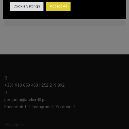
Cookie Settings
Accept All
Note
: Countdown time is shown based on your local
timezone.
+351 918 653 438 | 252 219 992
pergunta@atelier40.pt
Facebook-f
Instagram
Youtube
Horário