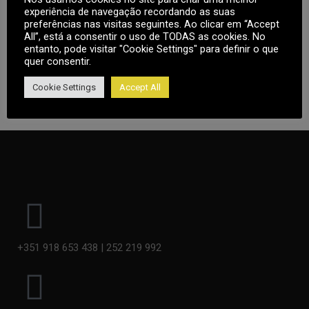
experiência de navegação recordando as suas
Note
: Countdown time is shown based on your local
preferências nas visitas seguintes. Ao clicar em “Accept
All”, está a consentir o uso de TODAS as cookies. No
timezone.
entanto, pode visitar "Cookie Settings" para definir o que
quer consentir.
Cookie Settings
Accept All
+351 918 653 438 | 252 219 992