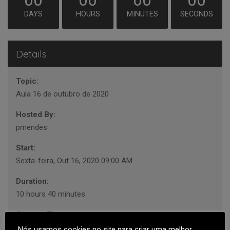
00
00
00
00
DAYS
HOURS
MINUTES
SECONDS
Details
Topic:
Aula 16 de outubro de 2020
Hosted By:
pmendes
Start:
Sexta-feira, Out 16, 2020 09:00 AM
Duration:
10 hours 40 minutes
Current Timezone:
Europe/Lisbon
Nós usamos cookies no site para criar uma melhor