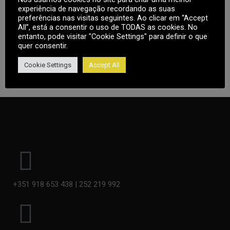
experiência de navegação recordando as suas
Note
: Countdown time is shown based on your local
preferências nas visitas seguintes. Ao clicar em “Accept
All”, está a consentir o uso de TODAS as cookies. No
timezone.
entanto, pode visitar "Cookie Settings" para definir o que
quer consentir.
Cookie Settings
Accept All
+351 918 653 438 | 252 219 992