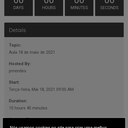
00
00
00
00
DAYS
HOURS
MINUTES
SECONDS
Details
Topic:
Aula 18 de maio de 2021
Hosted By:
pmendes
Start:
Terça-feira, Mai 18, 2021 09:00 AM
Duration:
10 hours 40 minutes
Current Timezone:
Europe/Lisbon
Nós usamos cookies no site para criar uma melhor