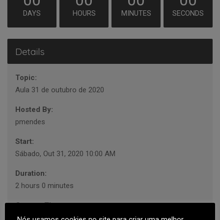
00
00
00
00
DAYS
HOURS
MINUTES
SECONDS
Details
Topic:
Aula 31 de outubro de 2020
Hosted By:
pmendes
Start:
Sábado, Out 31, 2020 10:00 AM
Duration:
2 hours 0 minutes
Current Timezone:
Europe/Lisbon
Nós usamos cookies no site para criar uma melhor