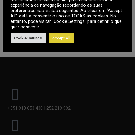
experiência de navegação recordando as suas
Note
: Countdown time is shown based on your local
preferências nas visitas seguintes. Ao clicar em “Accept
All”, está a consentir o uso de TODAS as cookies. No
timezone.
entanto, pode visitar "Cookie Settings" para definir o que
quer consentir.
Cookie Settings
Accept All
+351 918 653 438 | 252 219 992